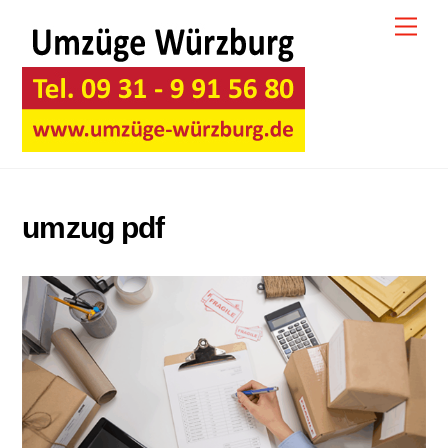
Skip
Men
to
content
umzug pdf