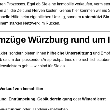
größeren Prozesses. Egal ob Sie eine Immobilie verkaufen, verm
 an, die Zeit und Nerven kosten. Genau hier kommen wir ins S
sionelle Hilfe beim eigentlichen Umzug, sondern
unterstützt Si
einem starken Netzwerk im Rücken.
mzüge Würzburg rund um I
kler
, sondern bieten Ihnen
hilfreiche Unterstützung
und Empfe
Ob es um den passenden Ansprechpartner, eine rechtlich saube
enstleistern geht – wir sind für Sie da.
Verkauf von Immobilien
gung
,
Entrümpelung
,
Gebäudereinigung
oder
Winterdienst
rwaltungen
oder Handwerksbetrieben