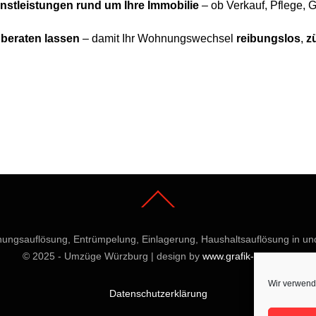
stleistungen rund um Ihre Immobilie
– ob Verkauf, Pflege, 
 beraten lassen
– damit Ihr Wohnungswechsel
reibungslos
,
z
Back
To
Top
ngsauflösung, Entrümpelung, Einlagerung, Haushaltsauflösung in u
© 2025 - Umzüge Würzburg | design by
www.grafik-ewald.de
Wir verwend
Datenschutzerklärung