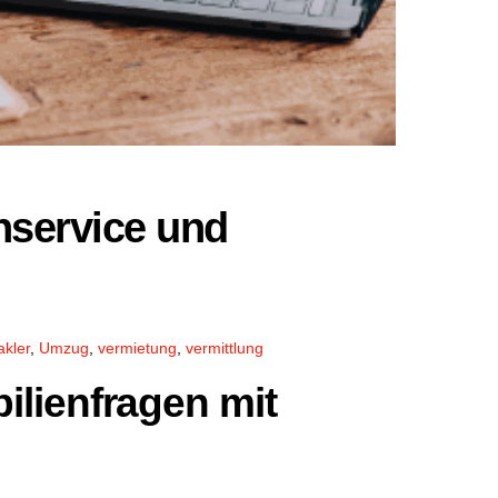
nservice und
kler
,
Umzug
,
vermietung
,
vermittlung
ilienfragen mit